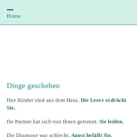
Skip
to
Home
Open
Close
content
mobile
mobile
menu
menu
Dinge geschehen
Ihre Kinder sind aus dem Haus.
Die Leere erdrückt
Sie.
Ihr Partner hat sich von Ihnen getrennt.
Sie leiden.
Die Diagnose war schlecht.
Angst befällt Sie.